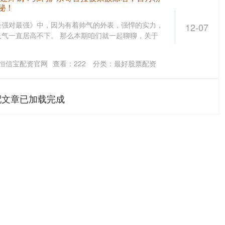
秘！
最强对最强》中，因为有着帅气的外表，强悍的实力，
12-07
气一直居高不下。 那么本期咱们就一起聊聊，关于
恒信宝配资官网
查看：
222
分类：
最好股票配资
配文章已加载完成