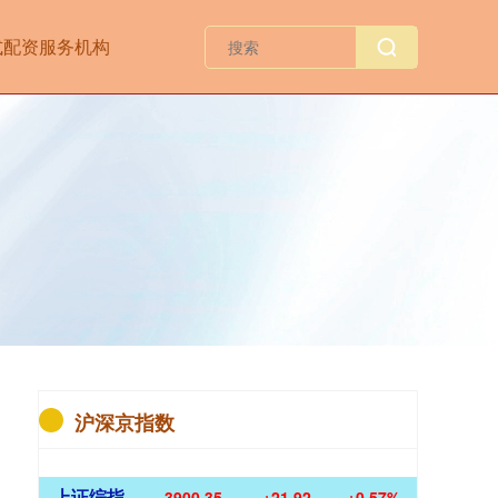
式配资服务机构
沪深京指数
上证综指
3900.35
+21.92
+0.57%