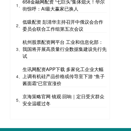
658金融网配资 “七巨头”集体熄火！华尔
1、
街惊呼：AI最大赢家已换人
低吸配资 彭清华主持召开中俄议会合作
2、
委员会联合工作组第五次会议
杭州股票配资网平台 工业和信息化部：
我国将开展高质量行业数据集建设先行先
3、
试
生讯网配资APP下载 多家化工企业大幅
上调有机硅产品价格或传导至下游 “鱼子
4、
酱面霜”已官宣涨价
京海策略官网 镜观·回响｜定日受灾群众
5、
安全温暖过冬