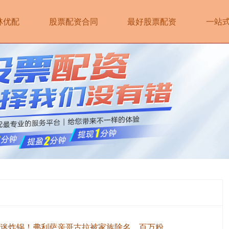
林优配
股票配资合同
最好股票配资
一站
龙珠迷炸锅！弗利萨亲哥古拉被家族除名，百万粉