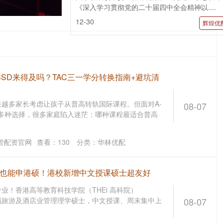
《深入学习贯彻党的二十届四中全会精神以....
12-30
辉煌优
OSSD来得及吗？TAC三一学分转换指南+避坑清
越多家长考虑让孩子从普高转轨国际课程。但面对A-
08-07
SSD等多种选择，很多家庭陷入迷茫：哪种课程最适合普高
管配资官网
查看：
130
分类：
华林优配
思也能申港硕！港校新增中文授课硕士超友好
业！香港高等教育科技学院（THEi 高科院）
设数码旅游及酒店业管理理学硕士，中文授课、周末集中上
08-07