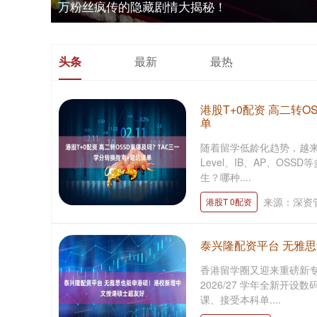
万粉丝疯传的隐藏剧情大揭秘！
头条
最新
最热
港股T+0配资 高二转
单
随着留学低龄化趋势，越来
Level、IB、AP、O
生？哪种....
来源：深资
港股T 0配资
泰兴隆配资平台 无雅
香港留学圈又迎来重磅新专
2026/27 学年全新开
课、接受本科单....