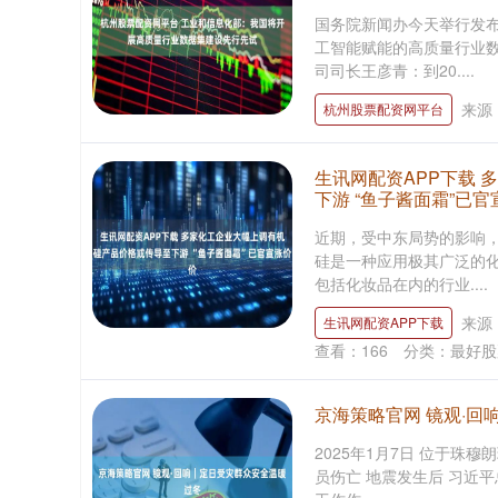
国务院新闻办今天举行发
工智能赋能的高质量行业数
司司长王彦青：到20....
来源
杭州股票配资网平台
生讯网配资APP下载
下游 “鱼子酱面霜”已官
近期，受中东局势的影响，
硅是一种应用极其广泛的
包括化妆品在内的行业....
来源
生讯网配资APP下载
查看：
166
分类：
最好股
京海策略官网 镜观·
2025年1月7日 位于珠
员伤亡 地震发生后 习近