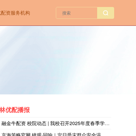
式配资服务机构
林优配播报
俄罗斯国家原俄罗斯国家原子能公司（Rosatom）总经理：
融金牛配资 校院动态 | 我校召开2025年度春季学期在职研
京海策略官网 镜观·回响｜定日受灾群众安全温暖过冬