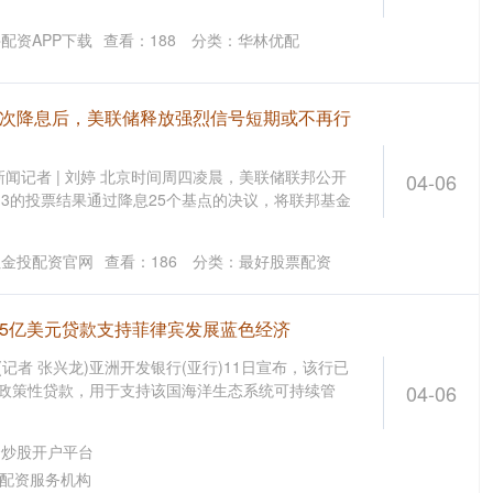
配资APP下载
查看：
188
分类：
华林优配
三次降息后，美联储释放强烈信号短期或不再行
面新闻记者 | 刘婷 北京时间周四凌晨，美联储联邦公开
04-06
9:3的投票结果通过降息25个基点的决议，将联邦基金
红金投配资官网
查看：
186
分类：
最好股票配资
准5亿美元贷款支持菲律宾发展蓝色经济
(记者 张兴龙)亚洲开发银行(亚行)11日宣布，该行已
元政策性贷款，用于支持该国海洋生态系统可持续管
04-06
资炒股开户平台
配资服务机构