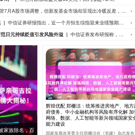
尽管7月A股市场调整，但新发基金市场却呈现出冷暖反差，多只主动权益新品募集成绩亮眼。普通投资者踊跃认购新基金的背后，是不少基金经理对于当前科技行情长周期属性的深度研判，公募普遍判断AI产业浪潮不是短期主题炒作，科技浪潮的演绎周期也远不止半年。
续
中信证券研报指出，近一个月恒生综指迎来业绩预期反转，中报超预期与利好预告推动全年盈利上修；而恒科指数受制于乘用车盈利分化及头部互联网平台资本开支扩张对短期利润率的压制，预期修复相对滞后。行业上，医疗保健（CXO与制药龙头驱动）、金融（券商资管与保险）、公用事业及周期运输景气上行；消费、地产及资讯科技预期遭下调。交易层面呈现资金回补超跌低位板块与交易高景气业绩动能的“双管齐下”特征。面对财报密集披露期与海内外宏观扰动，配置建议维持“红利防守+成长弹性”杠铃策略：防守端锁定高股息、低β“类债”资产；进攻端聚焦互联网巨头、双向资金加仓的机器人与生物科技，以及技术硬件与AI应用，兼顾创新药及工业金属的催化布局。
防范日元持续贬值引发风险外溢
中信证券发布研报称，美日联合干预外汇市场，旨在防范日元持续贬值引发风险外溢。日本面临的主要困境在于，其国内通胀持续低于日银目标水平，货币政策加息意愿有限，同时高市早苗内阁减税计划可能进一步扩大日本财政缺口，削弱投资者对日元资产的信心。而美国的担忧则在于，日本为稳定汇率或减持美国国债，在美债供给维持高位的背景下可能进一步推升长端利率。总体来看，美日短期干预汇市有助于稳定市场预期，但在两国利差仍处高位的情况下，日元持续大幅升值的空间有限。相较于日本股市，美股在盈利增长、行业结构及AI产业链方面仍具备更显著的优势。
辉煌优配 郑栅洁：统筹推进房地产、地方
府债务、中小金融机构等风险有序化解 加
网络、数据、人工智能等新兴领域国家安
能力建设
拉被家族除名，百
国家发展改革委主任郑栅洁在《党建》杂志发布