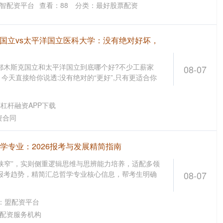
智配资平台
查看：
88
分类：
最好股票配资
克国立vs太平洋国立医科大学：没有绝对好坏，
鄂木斯克国立和太平洋国立到底哪个好?不少工薪家
08-07
今天直接给你说透:没有绝对的“更好”,只有更适合你
杠杆融资APP下载
资合同
哲学专业：2026报考与发展精简指南
狭窄”，实则侧重逻辑思维与思辨能力培养，适配多领
年报考趋势，精简汇总哲学专业核心信息，帮考生明确
08-07
：盟配资平台
配资服务机构