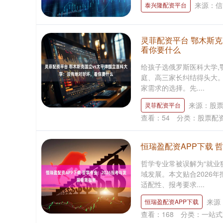
来源：信
泰兴隆配资平台
灵菲配资平台 鄂木斯
看你要什么
给孩子选俄罗斯医科大学,
庭、高三家长纠结得头大。
家需求的选择。先....
来源：股票
灵菲配资平台
查看：
54
分类：
股票配
恒瑞盈配资APP下载 
哲学专业常被误解为“就业
域发展。本文贴合2026
适配性、报考要求....
来源
恒瑞盈配资APP下载
查看：
168
分类：
一站式