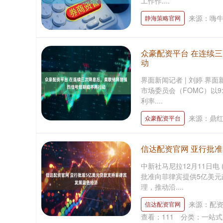
工作作....
来源：嗨牛
静海策略官网
众豪配资平台 在连续
动
界面新闻记者 | 刘婷 界
市场委员会（FOMC）以
利率....
来源：鼎
众豪配资平台
信达配资官网 亚行批
中新社马尼拉12月11日电 
批准向菲律宾提供5亿美
理，推动沿....
来源：配
信达配资官网
查看：
111
分类：
一站式