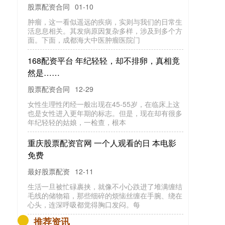
成都海大中医蒲忠勇详解肿瘤的发病根源
股票配资合同
01-10
肿瘤，这一看似遥远的疾病，实则与我们的日常生
活息息相关。其发病原因复杂多样，涉及到多个方
面。下面，成都海大中医肿瘤医院门
168配资平台 年纪轻轻，却不排卵，真相竟
然是……
股票配资合同
12-29
女性生理性闭经一般出现在45-55岁，在临床上这
也是女性进入更年期的标志。但是，现在却有很多
年纪轻轻的姑娘，一检查，根本
重庆股票配资官网 一个人观看的日 本电影
免费
最好股票配资
12-11
生活一旦被忙碌裹挟，就像不小心跌进了堆满缠结
毛线的储物箱，那些细碎的烦恼丝缠在手腕、绕在
心头，连深呼吸都觉得胸口发闷。每
推荐资讯