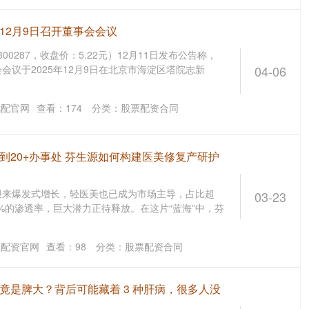
12月9日召开董事会会议
300287，收盘价：5.22元）12月11日发布公告称，
会议于2025年12月9日在北京市海淀区塔院志新
04-06
优配官网
查看：
174
分类：
股票配资合同
到20+办事处 芬生源如何构建医美修复产研护
迎来爆发式增长，轻医美也已成为市场主导，占比超
03-23
3%的渗透率，巨大潜力正待释放。在这片“蓝海”中，芬
鑫配资官网
查看：
98
分类：
股票配资合同
竟是脾大？背后可能藏着 3 种肝病，很多人没