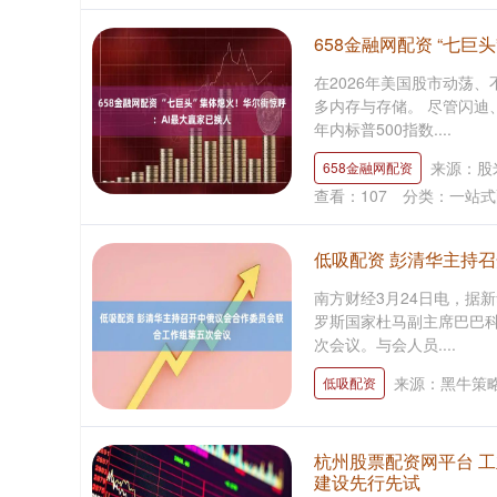
658金融网配资 “七
在2026年美国股市动荡
多内存与存储。 尽管闪迪
年内标普500指数....
来源：股
658金融网配资
查看：
107
分类：
一站式
低吸配资 彭清华主持
南方财经3月24日电，据
罗斯国家杜马副主席巴巴
次会议。与会人员....
来源：黑牛策
低吸配资
杭州股票配资网平台 
建设先行先试