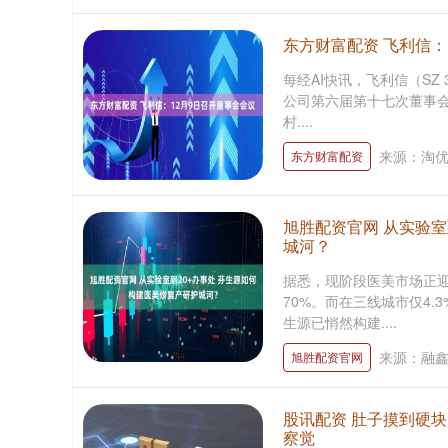
东方财富配资 飞利信：
每经AI快讯，飞利信（SZ 
公司第六届第十七次董事会
村....
来源：淘
东方财富配资
旭胜配资官网 从实验室
城河？
据悉，现阶段医美市场正
70%。而在三线城市仅4.
生源已悄然构建....
来源：融
旭胜配资官网
股讯配资 肚子摸到硬块
察觉