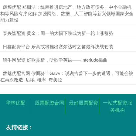
​辉煌优配 郑栅洁：统筹推进房地产、地方政府债务、中小金融机
构等风险有序化解 加强网络、数据、人工智能等新兴领域国家安全
能力建设
​泰兴隆配资 黄金：周一的大幅下跌或为新一轮上涨蓄势
​日鑫配资平台 乐高或将推出塞尔达时之笛最终决战套装
​锦牛网配资 好歌赏析，听歌学英语——Interlude插曲
​数魅优配官网 假面骑士Gavv：说说吉普下一步的遭遇，可能会被
在再次改造_后续_概率_奇美拉
华林优配
股票配资合同
最好股票配资
一站式配资服
务机构
友情链接：