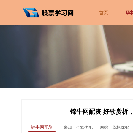
首页
华
锦牛网配资 好歌赏析，听
锦牛网配资
来源：金鑫优配
网站：华林优配