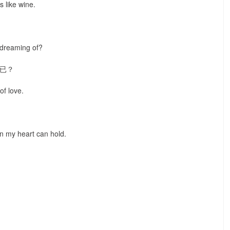
s like wine.
 dreaming of?
已？
of love.
n my heart can hold.