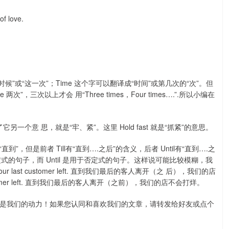
of love.
，这一时候”或“这一次”；Time 这个字可以翻译成“时间”或第几次的“次”。但
次”，三次以上才会 用“Three times，Four times….”.所以小编在
了它另一个意 思，就是“牢、紧”。这里 Hold fast 就是“抓紧”的意思。
作为“直到”，但是前者 Till有“直到….之后”的含义，后者 Until有“直到….之
定式的句子，而 Until 是用于否定式的句子。这样说可能比较模糊，我
ll our last customer left. 直到我们最后的客人离开（之 后），我们的店
 last customer left. 直到我们最后的客人离开（之前），我们的店不会打烊。
是我们的动力！如果您认同和喜欢我们的文章，请转发给好友或点个