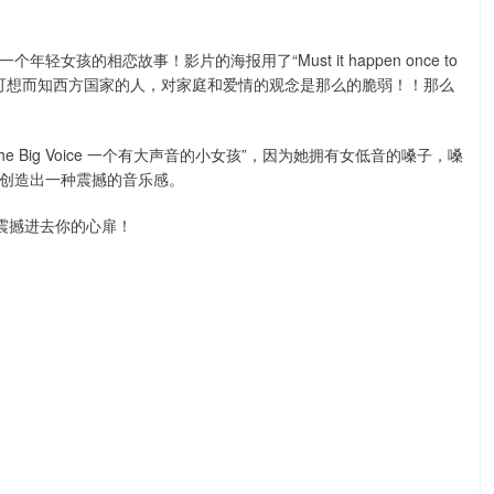
孩的相恋故事！影片的海报用了“Must it happen once to
语句。可想而知西方国家的人，对家庭和爱情的观念是那么的脆弱！！那么
with the Big Voice 一个有大声音的小女孩”，因为她拥有女低音的嗓子，嗓
创造出一种震撼的音乐感。
够震撼进去你的心扉！