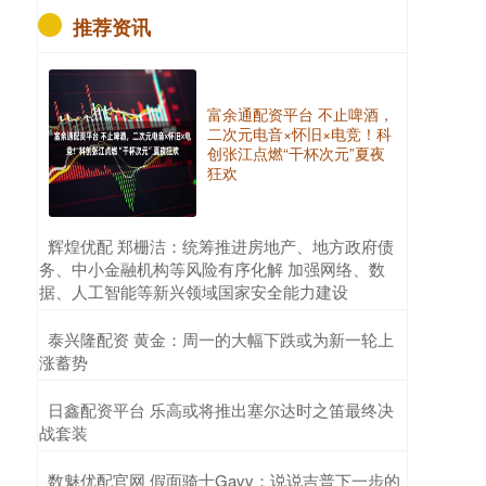
推荐资讯
富余通配资平台 不止啤酒，
二次元电音×怀旧×电竞！科
创张江点燃“干杯次元”夏夜
狂欢
​辉煌优配 郑栅洁：统筹推进房地产、地方政府债
务、中小金融机构等风险有序化解 加强网络、数
据、人工智能等新兴领域国家安全能力建设
​泰兴隆配资 黄金：周一的大幅下跌或为新一轮上
涨蓄势
​日鑫配资平台 乐高或将推出塞尔达时之笛最终决
战套装
​数魅优配官网 假面骑士Gavv：说说吉普下一步的