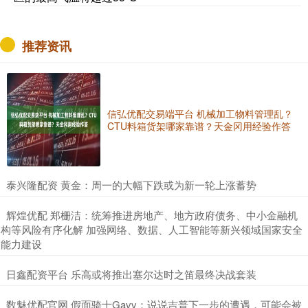
推荐资讯
信弘优配交易端平台 机械加工物料管理乱？
CTU料箱货架哪家靠谱？天金冈用经验作答
​泰兴隆配资 黄金：周一的大幅下跌或为新一轮上涨蓄势
​辉煌优配 郑栅洁：统筹推进房地产、地方政府债务、中小金融机
构等风险有序化解 加强网络、数据、人工智能等新兴领域国家安全
能力建设
​日鑫配资平台 乐高或将推出塞尔达时之笛最终决战套装
​数魅优配官网 假面骑士Gavv：说说吉普下一步的遭遇，可能会被