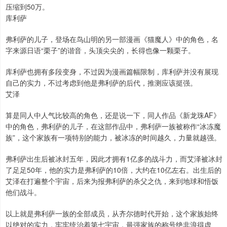
压缩到50万。
库利萨
弗利萨的儿子，登场在鸟山明的另一部漫画《猫魔人》中的角色，名
字来源日语“栗子”的谐音，头顶尖尖的，长得也像一颗栗子。
库利萨也拥有多段变身，不过因为漫画篇幅限制，库利萨并没有展现
自己的实力，不过考虑到他是弗利萨的后代，推测应该挺强。
艾泽
算是同人中人气比较高的角色，还是说一下，同人作品《新龙珠AF》
中的角色，弗利萨的儿子，在这部作品中，弗利萨一族被称作“冰冻魔
族”，这个家族有一项特别的能力，被冰冻的时间越久，力量就越强。
弗利萨出生后被冰封五年，因此才拥有1亿多的战斗力，而艾泽被冰封
了足足50年，他的实力是弗利萨的10倍，大约在10亿左右。出生后的
艾泽在打遍整个宇宙，后来为报弗利萨的杀父之仇，来到地球和悟饭
他们战斗。
以上就是弗利萨一族的全部成员，从齐尔德时代开始，这个家族始终
以绝对的实力，牢牢统治着第七宇宙，最强家族的称号绝非浪得虚