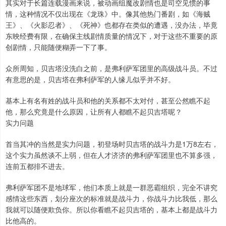
其实对于长篇连载漫画来说，被动画组魔改剧情也是司空见惯的事
情，这种情况不仅出现在《龙珠》中。像其他热门番剧，如《海贼
王》、《火影忍者》、《死神》也都存在类似的遭遇，没办法，毕竟
东映经费有限，在确保主线剧情质量的情况下，对于这些不重要的原
创剧情，只能随便糊弄一下了事。
众所周知，贝吉塔没洗白之前，是弗利萨军团里的高级战斗员。不过
有意思的是，贝吉塔在弗利萨军的人缘儿似乎并不好。
基本上有名有姓的战斗员和他的关系都不太对付，甚至公然瞧不起
他，那么究竟是什么原因，让所有人都瞧不起贝吉塔呢？
实力问题
首当其冲的当然是实力问题，初登场时贝吉塔的战斗力是1万8左右，
这个实力虽然谈不上弱，但在人才济济的弗利萨军团里也不算多强，
连前五都排不进去。
弗利萨军团不是地球军，他们本质上就是一群恶霸组织，完全不讲究
感情这些东西，划分座次的标准就是战斗力，你战斗力比我低，那么
我就可以随便欺负你。所以你看瞧不起贝吉塔的，基本上都是战斗力
比他高的。