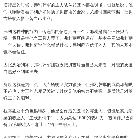
塔行星的时候，弗利萨军的主力战斗员基本都在现场，也就是说，他
们眼睁睁看着弗利萨如何扬了贝吉塔的全家，又如何连蒙带骗，把贝
吉塔收入帐下替自己卖命。
弗利这种种的行为，传递出的信息只有一个，那就是我不信任贝吉
塔，我只是把他当工具人罢了。弗利萨军的运行，基本是围绕弗利萨
一个人转，弗利萨说什么就是什么，弗利萨不信任的人，其他人基本
也不会信任。
因此从始到终，弗利萨军团就没把贝吉塔当自己人来看，对他的态度
自然好不到哪里去。
所以这就是为什么，贝吉塔明明实力很强，但弗利萨军的成员却都瞧
不起他，大王的态度是关键，其次是他的实力不够强、最后就是对落
魄王子的嘲讽。
拉蒂兹这个角色很特殊，他是全作最先登场的赛亚人，但也是实力最
菜的赛亚人（主线剧情中），因为高达1500的战斗力，被同伴那巴评
价为“和栽培人不相上下”的不中用人士。
正因如此，拉蒂兹被广大漫迷放入赛亚人之耻，那么事实果真如此