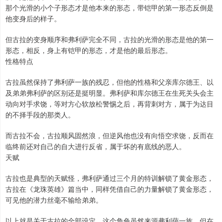
那个光滑的小个子形态才是他本来的形态，带铠甲的第一形态反倒是
他变身后的样子。
但古拉的变身顺序和弗利萨完全不同，古拉的光滑的形态是他的第一
形态，相反，身上有铠甲的形态，才是他的最后形态。
性格特点
古拉虽然保持了弗利萨一族的残忍，但他的性格和父亲库尔德王、以
及弟弟弗利萨的区别还是挺明显。弗利萨和库尔德王在生死关头会主
动向对手求饶，等对方心软放松警惕之后，再背刺对方，属于为达目
的不择手段的那类人。
而古拉不会，古拉顺风固然浪，但逆风他也没有向悟空求饶，反而在
临终前还对自己的自大进行反省，属于坏的有底线的恶人。
天赋
古拉也是典型的天赋怪，弗利萨通过三个月的特训解锁了黄金形态，
古拉在《龙珠英雄》篇当中，同样凭借自己的力量解锁了黄金形态，
可见他的潜力丝毫不输给弟弟。
以上就是关于古拉的全部设定，这个角色虽然来源弗利萨一族，但在