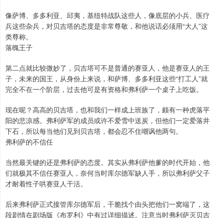
像萨博、多多利亚、邱夷，基纽特战队这些人，像底层的小兵、医疗
兵这些杂兵，对贝吉塔的态度是非常尊敬，和他说话必须用“大人”这
类尊称。
落魄王子
第二点就比较微妙了，贝吉塔可不是普通的赛亚人，他是赛亚人的王
子，未来的国王，从身份上来说，和萨博、多多利亚这些“打工人”就
完全不在一个阶层，过去他可是有资格和弗利萨一个桌子上吃饭。
现在呢？高高的贝吉塔，也和我们一样成上班族了，颇有一种虎落平
阳的悲凉感。弗利萨军的成员或许不爱雪中送炭，但他们一定爱落井
下石，所以每当他们见到贝吉塔，都会忍不住嘲讽他两句。
弗利萨的不信任
当然最关键的还是弗利萨的态度。其实从弗利萨他爹的时代开始，他
们就极其不信任赛亚人，奈何当时库尔德军缺人手，所以弗利萨父子
才耐着性子哄赛亚人干活。
后来弗利萨正式接管库尔德军后，干脆找个由头把他们一窝端了，这
段剧情在剧场版《布罗利》中有过详细描述。注意当时弗利萨灭贝吉