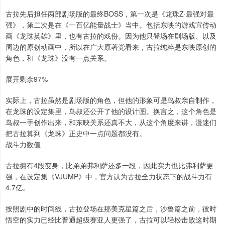
古拉先后担任两部剧场版的最终BOSS，第一次是《龙珠Z·最强对最
强》，第二次是在《一百亿能量战士》当中。包括东映的游戏宣传动
画《龙珠英雄》里，也有古拉的戏份。因为他只登场在剧场版、以及
周边的原创动画中，所以在广大原著党看来，古拉纯粹是东映原创的
角色，和《龙珠》没有一点关系。
展开剩余97%
实际上，古拉虽然是剧场版的角色，但他的形象可是鸟叔亲自制作，
在龙珠的设定集里，鸟叔还公开了他的设计图。换言之，这个角色是
鸟叔一手创作出来，和东映关系还真不大，从这个角度来讲，漫迷们
把古拉算到《龙珠》正史中一点问题都没有。
战斗力数值
古拉拥有4段变身，比弟弟弗利萨还多一段，因此实力也比弗利萨更
强，在设定集《VJUMP》中，官方认为古拉全力状态下的战斗力有
4.7亿。
按照剧中的时间线，古拉登场在那美克星篇之后，沙鲁篇之前，彼时
悟空的实力已经比普通超级赛亚人更强了，古拉可以轻松击败这时期