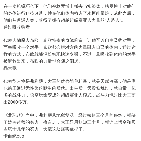
在一次机缘巧合下，他们被格罗博士抓去当实验体，格罗博士对他们
的身体进行科技改造，并在他们体内植入了永恒能量炉，从此之后，
他们从普通人类，获得了拥有超越超级赛亚人力量的“人造人”。
通过吸收强者
代表人物魔人布欧，布欧特殊的身体构造，让他可以自由吸收对手，
而每吸收一个对手，布欧都会把对方的力量融入自己的体内，通过这
样的方式，布欧就能轻松实现快速变强，不过一旦吸收到体内的对手
被解救出来，布欧的力量也会随之倒退。
靠天赋
代表型人物是弗利萨，大王的优势简单粗暴，就是天赋够高，他是库
尔德王通过无性繁殖诞生的后代。出生后一天没修炼过，就自带一亿
多的战斗力，悟空玩命变成的超级赛亚人模式，战斗力也只比大王高
出2000多万。
《龙珠超》当中，弗利萨从地狱复活，经过短短三个月的修炼，就获
了媲美超蓝的实力，换言之，大王只用短短三个月，就追上悟空和贝
吉塔十几年的努力，天赋这块属实拿捏了。
卡血统bug