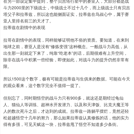
在另一部设定集中提到，整个贝吉塔行星中的赛亚人，大部分都是战
斗力2000里的下级战士，中级战士不过十几个，而上级战士只有贝吉
塔父子和拉蒂兹，所以这也能侧面证实，拉蒂兹在鸟叔心中，属于赛
亚人里排名前三的天才了。
拉蒂兹在剧情中的表现
拉哥在剧情中的表现，同样能够证明他不俗的资质。要知道，在来到
地球之前，赛亚人是没有“修炼变强”这种概念。一般战斗力高低，从
出生那一刻就定下来了，纯靠“吃老本”的话，后期很难有上升空间，
除非在战斗中积累一些经验，即便如此，对战斗力的提升仍然非常有
限。
所以1500这个数字，极有可能是拉蒂兹与生俱来的数据。可能在今天
的观众看来，这个数字完全不值得一提了。
但别忘了，同时期悟空的战斗力只有900多，就这还是期经过龟仙
人、猫仙人等训练、超神水开发潜力、以及和天津饭、比克大魔王等
人的数次死斗之后，才达到的成就。拉蒂兹一路躺平摆烂，竟然还轻
松超越悟空十几年的努力，那么如果拉蒂兹认真修炼的话，他的实力
得有多强，可见天赋这一块，拉蒂兹甩了悟空不知道多少条街。