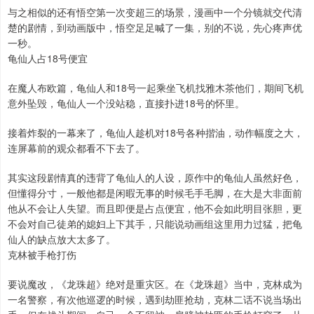
与之相似的还有悟空第一次变超三的场景，漫画中一个分镜就交代清
楚的剧情，到动画版中，悟空足足喊了一集，别的不说，先心疼声优
一秒。
龟仙人占18号便宜
在魔人布欧篇，龟仙人和18号一起乘坐飞机找雅木茶他们，期间飞机
意外坠毁，龟仙人一个没站稳，直接扑进18号的怀里。
接着炸裂的一幕来了，龟仙人趁机对18号各种揩油，动作幅度之大，
连屏幕前的观众都看不下去了。
其实这段剧情真的违背了龟仙人的人设，原作中的龟仙人虽然好色，
但懂得分寸，一般他都是闲暇无事的时候毛手毛脚，在大是大非面前
他从不会让人失望。而且即便是占点便宜，他不会如此明目张胆，更
不会对自己徒弟的媳妇上下其手，只能说动画组这里用力过猛，把龟
仙人的缺点放大太多了。
克林被手枪打伤
要说魔改，《龙珠超》绝对是重灾区。在《龙珠超》当中，克林成为
一名警察，有次他巡逻的时候，遇到劫匪抢劫，克林二话不说当场出