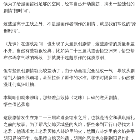
候为了给漫画留出足够的空间，经常自己开动脑筋，搞出一些独创的
剧情“拖时间”。
这些游离于主线之外、不是漫画作者制作的剧情，就是我们常说的“原
创剧情”。
《龙珠》在连载期间，也出现了大量原创剧情，这些剧情的质量参差
不齐。当然有些就很经典，比如第二十三届武道会悟空归来，悟空帮
布尔玛拿气球的桥段，那就属于超越原作的优质原创。
但有些原创剧情就比较差劲了，由于动画组完全乱改一气，导致从剧
情到人物全线崩塌，甚至拉低了原作的水准。哪怕时隔多年，仍然被
漫迷们疯狂吐槽。
本期咱们就来聊聊，那些差点毁掉《龙珠》口碑的逆天剧情。
悟空借芭蕉扇
这段剧情发生在第二十三届武道会结束之后，也就是悟空和琪琪婚礼
之前的故事。为了帮岳父熄灭城堡的火焰，悟空来到五行山寻找太上
老君，他请求太上老君灭掉八卦炉里的火，然而八卦炉里的火焰关乎
阴阳界的平衡，如果擅自熄灭的话，阴间的恶鬼也会跑到阳界作乱，