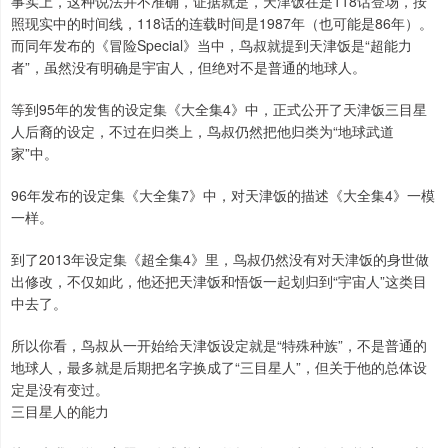
事实上，这种说法并不准确，证据就是，天津饭在是118话登场，按
照现实中的时间线，118话的连载时间是1987年（也可能是86年）。
而同年发布的《冒险Special》当中，鸟叔就提到天津饭是“超能力
者”，虽然没有明确是宇宙人，但绝对不是普通的地球人。
等到95年的发售的设定集《大全集4》中，正式公开了天津饭三目星
人后裔的设定，不过在归类上，鸟叔仍然把他归类为“地球武道
家”中。
96年发布的设定集《大全集7》中，对天津饭的描述《大全集4》一模
一样。
到了2013年设定集《超全集4》里，鸟叔仍然没有对天津饭的身世做
出修改，不仅如此，他还把天津饭和悟饭一起划归到“宇宙人”这类目
中去了。
所以你看，鸟叔从一开始给天津饭设定就是“特殊种族”，不是普通的
地球人，最多就是后期把名字换成了“三目星人”，但关于他的总体设
定是没有变过。
三目星人的能力