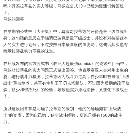
吗？其实拉蒂兹的实力等级，鸟叔在公式书中已经为漫迷们解答过
了。
鸟叔的回答
在早期的公式书《大全集》中，鸟叔对拉蒂兹的评价是最下级血统出
身，这句话的意思在于强调巴达克是最下级战士，并没有对拉蒂兹本
人的实力进行划分，不过按照日本最喜欢的血统论，这句话其实也有
暗示拉蒂兹实力不强的味道。
在后续发布的官方公式书《赛亚人超最强comics》的访谈栏目当中，
鸟叔对拉蒂兹的实力问题正式做出回答。他表示赛亚人会对刚出生的
婴儿进行战斗力检测，拉蒂兹因为战斗力过高，在少年时被当做“上级
战士”重点培养，甚至有幸和王子贝吉塔组队，不过因为后期他疏于修
炼，缺少和强敌死斗的经验，导致他实力原地踏步，又变化下级战士
了。
所以这段回答算是明确了拉蒂兹的级别，他的的确确拥有“上级战
士”的资质，因为自己懒，缺少战斗经验，所以只拥有1500的战斗
力。