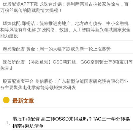
​优股配资APP下载 龙珠迷炸锅！弗利萨亲哥古拉被家族除名，百
万粉丝疯传的隐藏剧情大揭秘！
​辉煌优配 郑栅洁：统筹推进房地产、地方政府债务、中小金融机
构等风险有序化解 加强网络、数据、人工智能等新兴领域国家安全
能力建设
​泰兴隆配资 黄金：周一的大幅下跌或为新一轮上涨蓄势
​速盈所配资 【补款通知】GSC莉莉丝、GSC空洞骑士等8项宝贝等
你带走
​股票配资宝平台 良信股份：广东新型储能国家研究院有限公司业
务主要聚焦电化学储能等领域技术研发
最新文章
港股T+0配资 高二转OSSD来得及吗？TAC三一学分转换
1、
指南+避坑清单