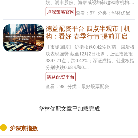
娱、润丰股份、海康威视均获超90家机构....
卢深策略官网
查看：
67
分类：
华林优配
德益配资平台 四点半观市 | 机
构：看好“春季行情”提前开启
【市场回顾】 沪指收跌0.42% 医药、煤炭板
块表现强势 截至12月2日收盘，上证指数报
3897.71点，跌0.42%；深证成指、创业板指
分别收跌0.68%和0....
德益配资平台
查看：
98
分类：
最好股票配资
华林优配文章已加载完成
沪深京指数