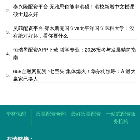
泰兴隆配资平台 无雅思也能申港硕！港校新增中文授课
2、
硕士超友好
灵菲配资平台 鄂木斯克国立vs太平洋国立医科大学：没
3、
有绝对好坏，看你要什么
恒瑞盈配资APP下载 哲学专业：2026报考与发展精简指
4、
南
658金融网配资 “七巨头”集体熄火！华尔街惊呼：AI最大
5、
赢家已换人
华林优配
股票配资合同
最好股票配资
一站式配资服
务机构
友情链接：