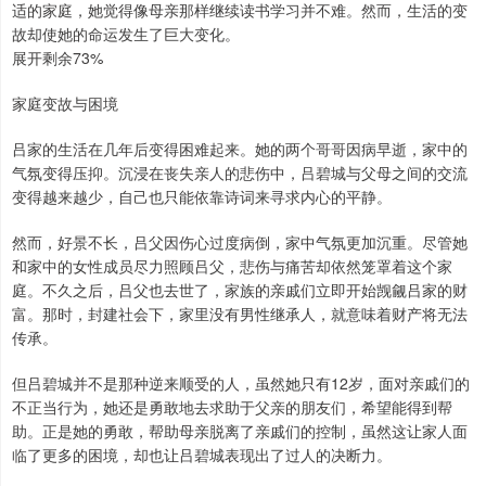
适的家庭，她觉得像母亲那样继续读书学习并不难。然而，生活的变
故却使她的命运发生了巨大变化。
展开剩余73%
家庭变故与困境
吕家的生活在几年后变得困难起来。她的两个哥哥因病早逝，家中的
气氛变得压抑。沉浸在丧失亲人的悲伤中，吕碧城与父母之间的交流
变得越来越少，自己也只能依靠诗词来寻求内心的平静。
然而，好景不长，吕父因伤心过度病倒，家中气氛更加沉重。尽管她
和家中的女性成员尽力照顾吕父，悲伤与痛苦却依然笼罩着这个家
庭。不久之后，吕父也去世了，家族的亲戚们立即开始觊觎吕家的财
富。那时，封建社会下，家里没有男性继承人，就意味着财产将无法
传承。
但吕碧城并不是那种逆来顺受的人，虽然她只有12岁，面对亲戚们的
不正当行为，她还是勇敢地去求助于父亲的朋友们，希望能得到帮
助。正是她的勇敢，帮助母亲脱离了亲戚们的控制，虽然这让家人面
临了更多的困境，却也让吕碧城表现出了过人的决断力。