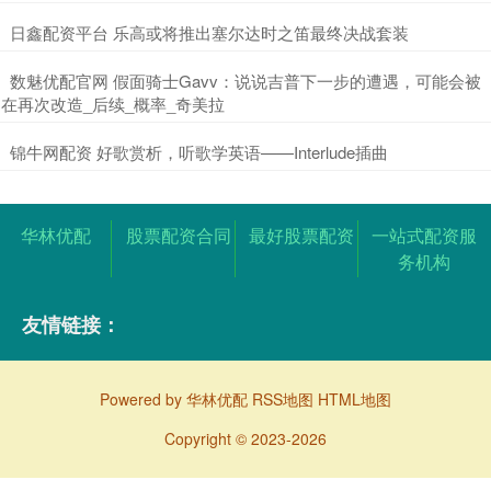
​日鑫配资平台 乐高或将推出塞尔达时之笛最终决战套装
​数魅优配官网 假面骑士Gavv：说说吉普下一步的遭遇，可能会被
在再次改造_后续_概率_奇美拉
​锦牛网配资 好歌赏析，听歌学英语——Interlude插曲
华林优配
股票配资合同
最好股票配资
一站式配资服
务机构
友情链接：
Powered by
华林优配
RSS地图
HTML地图
Copyright
© 2023-2026