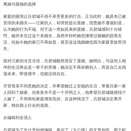
离婚与孤独的选择
家庭的困境让吕碧城不得不承受更多的打击。正当此时，她原本已被
安排的未婚夫——汪家的人，却突然提出退婚，指责她不遵循妇道，
认为她的行为不端。对于这一突如其来的退婚，吕碧城感到十分错
愕。她并未见过这个未婚夫，虽然年轻时她也憧憬过婚姻的甜美生
活，但如今她的家已不再如昔，甚至连这场婚姻也因为家庭变故而消
失。
面对汪家的冷言冷语，吕碧城毅然答应了退婚。她明白，与这些人相
伴的生活将会是一辈子的苦痛，她决定不再依赖别人，而是自己去闯
荡未来。即使艰辛，也能活得自在。
尽管母亲不同意她的决定，并希望她过上安稳的生活，带着吕家一家
人回到了娘家。但舅舅并不是一个开明之人，他希望吕碧城随便找个
人嫁了，不用再给家庭增加负担。在这种情况下，吕碧城决定离开
家，独自踏上社会的道路。
从编辑到女强人
吕碧城为了生计开始做编辑，参与了《大公报》的文章创作。那个时