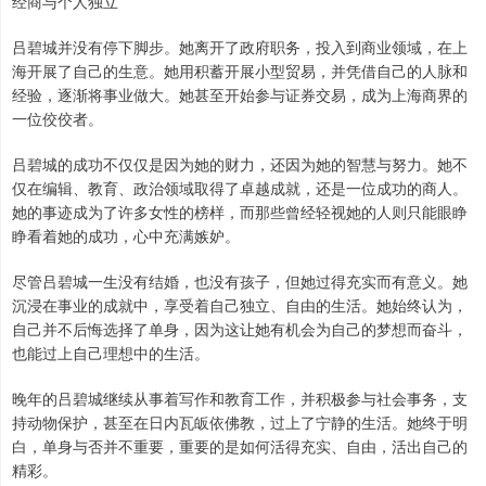
经商与个人独立
吕碧城并没有停下脚步。她离开了政府职务，投入到商业领域，在上
海开展了自己的生意。她用积蓄开展小型贸易，并凭借自己的人脉和
经验，逐渐将事业做大。她甚至开始参与证券交易，成为上海商界的
一位佼佼者。
吕碧城的成功不仅仅是因为她的财力，还因为她的智慧与努力。她不
仅在编辑、教育、政治领域取得了卓越成就，还是一位成功的商人。
她的事迹成为了许多女性的榜样，而那些曾经轻视她的人则只能眼睁
睁看着她的成功，心中充满嫉妒。
尽管吕碧城一生没有结婚，也没有孩子，但她过得充实而有意义。她
沉浸在事业的成就中，享受着自己独立、自由的生活。她始终认为，
自己并不后悔选择了单身，因为这让她有机会为自己的梦想而奋斗，
也能过上自己理想中的生活。
晚年的吕碧城继续从事着写作和教育工作，并积极参与社会事务，支
持动物保护，甚至在日内瓦皈依佛教，过上了宁静的生活。她终于明
白，单身与否并不重要，重要的是如何活得充实、自由，活出自己的
精彩。