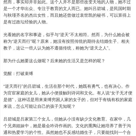
然而，事实却并非如此。这个人并不是那些改变天地的人物，她不过
是一个才华出众、专注于教育的文人而已。她叫吕碧城，是民国时期
与秋瑾齐名的杰出女性，而且她还曾做过袁世凯的秘书，可以算得上
是有过政坛经验的人物。
光看她的名字和事迹，似乎与“逆天”不太相符。然而，为什么她会被
称为“逆天而行”呢？原来，她没有按照传统的期待去结婚生子、相夫
教子，这让一些人认为她不遵循传统，称她为“逆天之人”。
那为什么她要这么做呢？后来她的生活又是怎样的呢？
觉醒：打破束缚
“逆天而行”的吕碧城，生活在那个时代，她既有勇气，也有决心。作
为官宦家庭的女儿，她从小便接触到诗词和文化。有人说“女子无才便
是德”，这种话是用来束缚穷困人家的女子的，但对于有钱有权的家庭
来说，怎么可能让自己的孩子无知呢？
吕碧城是吕家第三个女儿，但她从小没有缺少文化教育。在家中，几
个兄弟姐妹中，她是最会吟诗作画的。文化的熏陶让她培养了善于沟
通和热爱学习的个性。虽然她也不反感结婚生子，只要能找到一个合