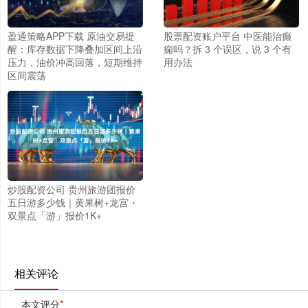
盈通策略APP下载 原油交易提
股票配资账户平台 中医能治癫
醒：库存数据下降叠加区间上沿
痫吗？拆 3 个误区，说 3 个有
压力，油价冲高回落，短期维持
用办法
区间震荡
炒股配资公司 贵州旅游团报价
五日游多少钱｜黄果树+龙宫・
双景点「游」报价1K+
相关评论
本文评分
*