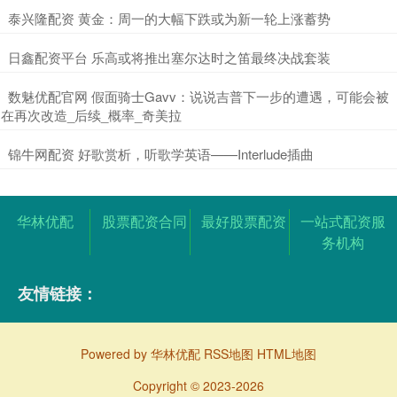
​泰兴隆配资 黄金：周一的大幅下跌或为新一轮上涨蓄势
​日鑫配资平台 乐高或将推出塞尔达时之笛最终决战套装
​数魅优配官网 假面骑士Gavv：说说吉普下一步的遭遇，可能会被
在再次改造_后续_概率_奇美拉
​锦牛网配资 好歌赏析，听歌学英语——Interlude插曲
华林优配
股票配资合同
最好股票配资
一站式配资服
务机构
友情链接：
Powered by
华林优配
RSS地图
HTML地图
Copyright
© 2023-2026